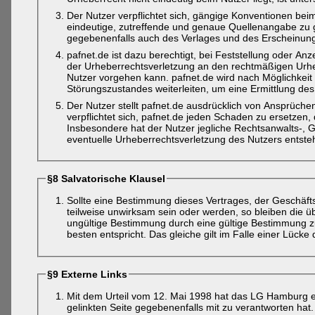
Der Nutzer verpflichtet sich, gängige Konventionen beim
eindeutige, zutreffende und genaue Quellenangabe zu 
gegebenenfalls auch des Verlages und des Erscheinungs
pafnet.de ist dazu berechtigt, bei Feststellung oder A
der Urheberrechtsverletzung an den rechtmäßigen Urheb
Nutzer vorgehen kann. pafnet.de wird nach Möglichkei
Störungszustandes weiterleiten, um eine Ermittlung de
Der Nutzer stellt pafnet.de ausdrücklich von Ansprüchen 
verpflichtet sich, pafnet.de jeden Schaden zu ersetzen,
Insbesondere hat der Nutzer jegliche Rechtsanwalts-, G
eventuelle Urheberrechtsverletzung des Nutzers entste
§8 Salvatorische Klausel
Sollte eine Bestimmung dieses Vertrages, der Geschä
teilweise unwirksam sein oder werden, so bleiben die ü
ungültige Bestimmung durch eine gültige Bestimmung zu 
besten entspricht. Das gleiche gilt im Falle einer Lücke
§9 Externe Links
Mit dem Urteil vom 12. Mai 1998 hat das LG Hamburg en
gelinkten Seite gegebenenfalls mit zu verantworten hat.