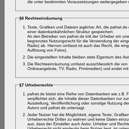
die unter bestimmten Voraussetzungen weitergegeben w
§6 Rechteeinräumung
Texte, Grafiken und Dateien jeglicher Art, die pafnet.d
einer datenbankähnlichen Struktur gespeichert.
An den Betreiber von pafnet.de tritt der Urheber ein unen
begrenztes Nutzungsrecht für die Verwendung der einges
Radio) ab. Hiervon umfasst ist auch das Recht, die ein
Auflösung von Fotos).
Die eingestellten Inhalte bleiben stets Eigentum des Aut
Die Rechteeinräumung umfasst ausschliesslich die von p
Onlineangebote, TV, Radio, Printmedien) und endet mit
§7 Urheberrechte
pafnet.de bietet eine Reihe von Datenbanken wie z.B. F
verpflichtet sich, die Inhalte dieser Datenbanken nur 
Ausstellung, Veröffentlichung oder sonstige Nutzung der
Autors und pafnet.de untersagt.
Jeder Nutzer hat die Möglichkeit, eigene Texte, Grafiken
Urheberrechte Dritter zu wahren und keine Daten einzus
aus, dass der Einsteller auch Autor, Urheber und Rechtei
Urheberrecht nicht eindeutig beim Nutzer liegt, ist unt