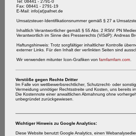
Tel: 08441 - 2791-0
Fax: 08441 - 2791-19
E-Mail: info(at)pafnet.de
Umsatzsteuer-Identifikationsnummer gemäß § 27 a Umsatzst
Inhaltlich Verantwortlicher gemäß § 55 Abs. 2 RStV: PN Med
Verantwortlich im Sinne des Presserechts (ViSdP): Andreas Br
Haftungshinweis: Trotz sorgfältiger inhaltlicher Kontrolle über
externer Links. Für den Inhalt der verlinkten Seiten sind aussc
Wir verwenden mitunter Icon-Grafiken von
famfamfam.com
.
Verstöße gegen Rechte Dritter
Im Falle von wettbewerbsrechtlicher, Schutzrecht- oder sonstig
Vermeidung unnötiger Rechtsstreite und Kosten, uns bereits im
Die Kostennote einer anwaltlichen Abmahnung ohne vorhergeh
unbegründet zurückgewiesen.
Wichtiger Hinweis zu Google Analytics:
Diese Website benutzt Google Analytics, einen Webanalysedien