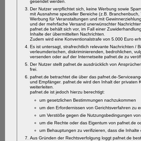
gesendet werden.
Der Nutzer verpflichtet sich, keine Werbung sowie Spam
mit Ausnahme spezieller Bereiche (z.B. Branchenbuch, 
Werbung für Veranstaltungen und mit Gewinnerziehlun
und der mehrfache Versand unerwünschter Nachrichten
pafnet.de behält sich vor, im Fall einer Zuwiderhandlun
Inhalte der übermittelten Nachrichten.
Zudem wird eine Konventionalstrafe von 5.000 Euro er
Es ist untersagt, strafrechtlich relevante Nachrichten / 
verleumderischen, diskriminierenden, bedrohlichen, vu
versenden oder auf der Internetseite pafnet.de zu veröff
Der Nutzer stellt pafnet.de ausdrücklich von Ansprüche
frei.
pafnet.de betrachtet die über das pafnet.de-Servicean
und Empfänger. pafnet.de wird den Inhalt der privaten 
weiterleiten.
pafnet.de ist jedoch hierzu berechtigt:
um gesetzlichen Bestimmungen nachzukommen
um den Erfordernissen von Gerichtsverfahren zu 
um Verstöße gegen die Nutzungsbedingungen von 
um die Rechte oder das Eigentum von pafnet.de o
um Behauptungen zu verifizieren, dass die Inhalte
Aus Gründen der Rechtsverfolgung loggt pafnet.de bes