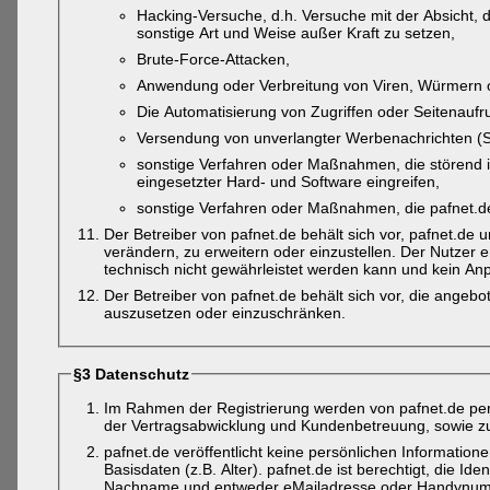
Hacking-Versuche, d.h. Versuche mit der Absicht
sonstige Art und Weise außer Kraft zu setzen,
Brute-Force-Attacken,
Anwendung oder Verbreitung von Viren, Würmern o
Die Automatisierung von Zugriffen oder Seitenaufru
Versendung von unverlangter Werbenachrichten (
sonstige Verfahren oder Maßnahmen, die störend in
eingesetzter Hard- und Software eingreifen,
sonstige Verfahren oder Maßnahmen, die pafnet.d
Der Betreiber von pafnet.de behält sich vor, pafnet.de 
verändern, zu erweitern oder einzustellen. Der Nutzer 
technisch nicht gewährleistet werden kann und kein An
Der Betreiber von pafnet.de behält sich vor, die ange
auszusetzen oder einzuschränken.
§3 Datenschutz
Im Rahmen der Registrierung werden von pafnet.de p
der Vertragsabwicklung und Kundenbetreuung, sowie zu
pafnet.de veröffentlicht keine persönlichen Informatione
Basisdaten (z.B. Alter). pafnet.de ist berechtigt, die I
Nachname und entweder eMailadresse oder Handynum