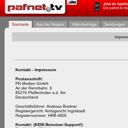
Jetzt im AppSt
Die pafnet.tv-A
Startseite
Aus der Region
Videobeiträge
Sendungen
Impres
Kontakt - Impressum
Postanschrift:
PN Medien GmbH
An der Rennbahn. 6
85276 Pfaffenhofen a.d. Ilm
Deutschland
Geschäftsführer: Andreas Breitner
Registergericht: Amtsgericht Ingolstadt
Registernummer: HRB 4805
Kontakt: (KEIN Benutzer-Support!)