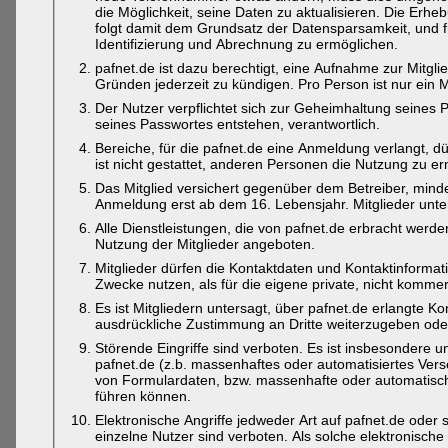
die Möglichkeit, seine Daten zu aktualisieren. Die Erh
folgt damit dem Grundsatz der Datensparsamkeit, und 
Identifizierung und Abrechnung zu ermöglichen.
pafnet.de ist dazu berechtigt, eine Aufnahme zur Mitg
Gründen jederzeit zu kündigen. Pro Person ist nur ein M
Der Nutzer verpflichtet sich zur Geheimhaltung seines 
seines Passwortes entstehen, verantwortlich.
Bereiche, für die pafnet.de eine Anmeldung verlangt,
ist nicht gestattet, anderen Personen die Nutzung zu e
Das Mitglied versichert gegenüber dem Betreiber, minde
Anmeldung erst ab dem 16. Lebensjahr. Mitglieder unte
Alle Dienstleistungen, die von pafnet.de erbracht werde
Nutzung der Mitglieder angeboten.
Mitglieder dürfen die Kontaktdaten und Kontaktinformati
Zwecke nutzen, als für die eigene private, nicht komme
Es ist Mitgliedern untersagt, über pafnet.de erlangte 
ausdrückliche Zustimmung an Dritte weiterzugeben od
Störende Eingriffe sind verboten. Es ist insbesondere
pafnet.de (z.b. massenhaftes oder automatisiertes Ve
von Formulardaten, bzw. massenhafte oder automatisch
führen können.
Elektronische Angriffe jedweder Art auf pafnet.de oder
einzelne Nutzer sind verboten. Als solche elektronisc