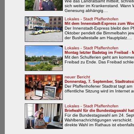
Wie das Landratsamt mitteilt, schrei
sich weiter im Krankenstand. Wann Wo
Genesung abhängig....
Lokales - Stadt Pfaffenhofen
Mit dem Innenstadt-Express zum Wo
Der Innenstadt-Express bleibt den 
Oktober pendelt die Bimmelbahn jewe
der Bushaltestalle am Hauptplatz....
Lokales - Stadt Pfaffenhofen
Montag letzter Badetag im Freibad - 
Mit den Schulferien geht am kommen
Freibad zu Ende. Das Freibad schlie
neuer Bericht
Donnerstag, 7. September, Stadtratss
Der Pfaffenhofener Stadtrat tagt a
öffentliche Sitzung wird im Internet 
Lokales - Stadt Pfaffenhofen
Briefwahl für die Bundestagswahl ha
Für die Bundestagswahl am 24. Septe
Wahlbenachrichtigungen verschickt. D
direkte Wahl im Rathaus ist ebenfalls