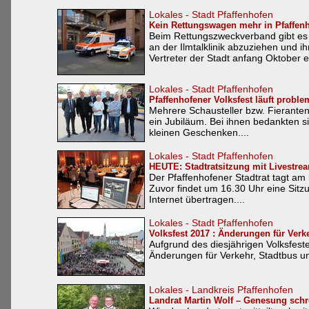
Lokales - Stadt Pfaffenhofen
Kein Rettungswagen mehr in Pfaffen
Beim Rettungszweckverband gibt es
an der Ilmtalklinik abzuziehen und 
Vertreter der Stadt anfang Oktober er
Lokales - Stadt Pfaffenhofen
Pfaffenhofener Volksfest läuft proble
Mehrere Schausteller bzw. Fieranten 
ein Jubiläum. Bei ihnen bedankten s
kleinen Geschenken....
Lokales - Stadt Pfaffenhofen
HEUTE: Stadtratsitzung mit Livestre
Der Pfaffenhofener Stadtrat tagt a
Zuvor findet um 16.30 Uhr eine Sitzu
Internet übertragen....
Lokales - Stadt Pfaffenhofen
Volksfest 2017 : Änderungen für Verk
Aufgrund des diesjährigen Volksfes
Änderungen für Verkehr, Stadtbus und
Lokales - Landkreis Pfaffenhofen
Landrat Martin Wolf – Genesung schre