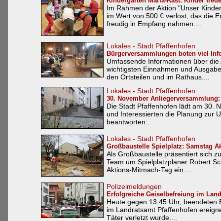
Kindergarten Maria-Rast: Kinder fre
Im Rahmen der Aktion "Unser Kinde
im Wert von 500 € verlost, das die 
freudig in Empfang nahmen....
Lokales - Stadt Pfaffenhofen
Bürgerversammlungen boten viel Inf
Umfassende Informationen über die A
wichtigsten Einnahmen und Ausgaben
den Ortsteilen und im Rathaus....
Lokales - Stadt Pfaffenhofen
30. November Anliegerversammlung: S
Die Stadt Pfaffenhofen lädt am 30.
und Interessierten die Planung zur 
beantworten....
Lokales - Stadt Pfaffenhofen
Großbaustelle Spielplatz: Samstag Ak
Als Großbaustelle präsentiert sich z
Team um Spielplatzplaner Robert Sc
Aktions-Mitmach-Tag ein....
Polizeimeldungen
Erfolgreiche Geiselbefreiung im Land
Heute gegen 13.45 Uhr, beendeten B
im Landratsamt Pfaffenhofen ereigne
Täter verletzt wurde....