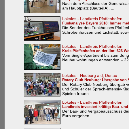
Nach dem Abschluss der Generalsan
am Hauptplatz (Bauteil A). ...
Lokales - Landkreis Pfaffenhofen
Funkanalyse Bayern 2018: Immer me
Die Sender des Funkhauses Pfaffenh
Schrobenhausen und Eichstätt, sowie 
Lokales - Landkreis Pfaffenhofen
Kreis Pfaffenhofen an der Ilm: 626 
Vom Single-Apartment bis zum Bunga
Neubauwohnungen entstanden – 225 d
Lokales - Neuburg a.d. Donau
Rotary Club Neuburg: Übergabe von S
Der Rotary Club Neuburg übergab ve
und Schüler der Sprach-Intensiv-Kl
Spielen freuen....
Lokales - Landkreis Pfaffenhofen
Landkreis investiert kräftig: Bau- u
Der Bau- und Vergabeausschuss des 
Euro vergeben....