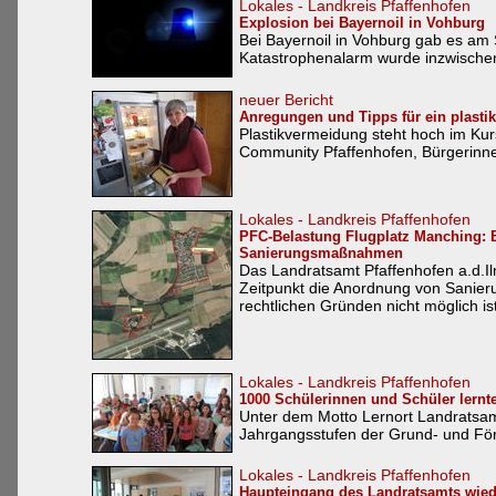
Lokales - Landkreis Pfaffenhofen
Explosion bei Bayernoil in Vohburg
Bei Bayernoil in Vohburg gab es am 
Katastrophenalarm wurde inzwischen
neuer Bericht
Anregungen und Tipps für ein plastik
Plastikvermeidung steht hoch im Kurs.
Community Pfaffenhofen, Bürgerinnen
Lokales - Landkreis Pfaffenhofen
PFC-Belastung Flugplatz Manching: 
Sanierungsmaßnahmen
Das Landratsamt Pfaffenhofen a.d.Il
Zeitpunkt die Anordnung von Sanie
rechtlichen Gründen nicht möglich ist.
Lokales - Landkreis Pfaffenhofen
1000 Schülerinnen und Schüler lernt
Unter dem Motto Lernort Landratsa
Jahrgangsstufen der Grund- und För
Lokales - Landkreis Pfaffenhofen
Haupteingang des Landratsamts wieder