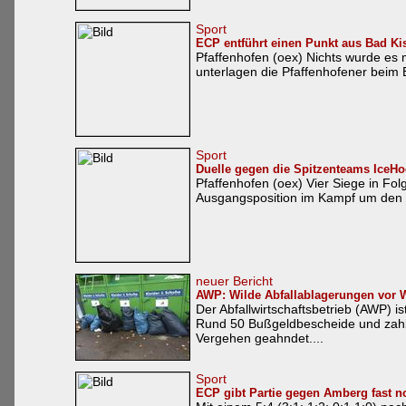
Sport
ECP entführt einen Punkt aus Bad Kis
Pfaffenhofen (oex) Nichts wurde es 
unterlagen die Pfaffenhofener beim E
Sport
Duelle gegen die Spitzenteams IceHo
Pfaffenhofen (oex) Vier Siege in Fo
Ausgangsposition im Kampf um den Kl
neuer Bericht
AWP: Wilde Abfallablagerungen vor W
Der Abfallwirtschaftsbetrieb (AWP) i
Rund 50 Bußgeldbescheide und zahl
Vergehen geahndet....
Sport
ECP gibt Partie gegen Amberg fast n