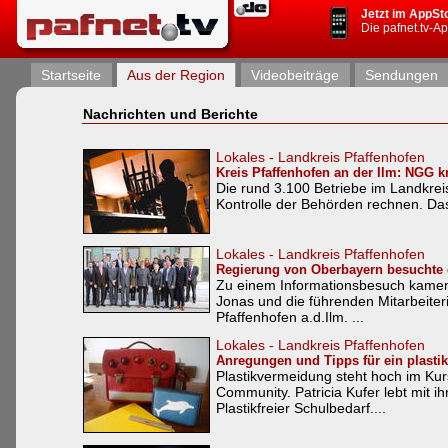
Jetzt im AppSt
Die pafnet.tv-A
Startseite
Aus der Region
Videobeiträge
Sendungen
Nachrichten und Berichte
Lokales - Landkreis Pfaffenhofen
Kreis Pfaffenhofen an der Ilm: NGG kri
Die rund 3.100 Betriebe im Landkreis
Kontrolle der Behörden rechnen. Das
Lokales - Landkreis Pfaffenhofen
Regierung von Oberbayern besuchte 
Zu einem Informationsbesuch kamen 
Jonas und die führenden Mitarbeiter
Pfaffenhofen a.d.Ilm. ...
Lokales - Landkreis Pfaffenhofen
Anregungen und Tipps für ein plastik
Plastikvermeidung steht hoch im Kurs.
Community. Patricia Kufer lebt mit i
Plastikfreier Schulbedarf....