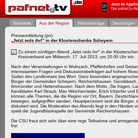
Jetzt im AppSt
Die pafnet.tv-A
Startseite
Aus der Region
Videobeiträge
Sendungen
Pressemitteilung (pn):
„Jetzt reds ihr!“ in der Klosterschenke Scheyern
Zu einem zünftigen Abend „Jetzt reds ihr!“ in der Klostersch
Kreisverband am Mittwoch, 17. Juli 2013, um 20.00 Uhr ein...
Nach den Veranstaltungen in Wolnzach, Pfaffenhofen und Geisen
interessanten Fragen und Diskussionsbeiträgen auf hohem Nive
Süden des Landkreises das Wort. Ganz besonders angesprochen 
Bürger der Gemeinden Scheyern, Reichertshausen, Gerolsbach, 
Ilmmünster und Hettenshausen. Nach dem Motto „Sie fragen, Lan
Kandidaten Karl Straub, Max Weichenrieder, Erich Irlstorfer und
können alle Themen, die die Region vor Ort, Bayern, Deutschlan
bewegen, aufgegriffen werden. Hauptpersonen sind die Bürger, 
diskutiert wird. Die Moderation des Abends liegt in den Händen 
spielt die Jugendblaskapelle der Gemeinde Reichertshausen.
Die CSU freut sich sehr über eine rege Teilnahme und anregende D
frei.
Details